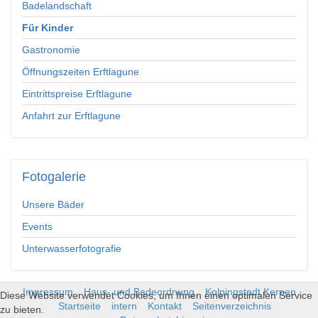
Badelandschaft
Für Kinder
Gastronomie
Öffnungszeiten Erftlagune
Eintrittspreise Erftlagune
Anfahrt zur Erftlagune
Fotogalerie
Unsere Bäder
Events
Unterwasserfotografie
Impressum
Haus- und Badeordnung
Kolpingstadt Kerpen
Diese Website verwendet Cookies, um Ihnen einen optimalen Service
Startseite
intern
Kontakt
Seitenverzeichnis
zu bieten.