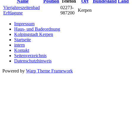
Name
Position
Telefon
Ort
Bundesland
Land
Vierjahreszeitenbad
02273-
Kerpen
Erftlagune
987200
Impressum
Haus- und Badeordnung
Kolpingstadt Kerpen
Startseite
intern
Kontakt
Seitenverzeichnis
Datenschutzhinweis
Powered by
Warp Theme Framework