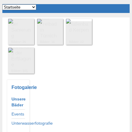
Die
Erftlagun
e nach
Das
der
Freibad
Hallenba
Sanierun
in
d Kerpen
g
Türnich
Bilder: 26
Bilder: 16
Bilder: 22
Sanierun
g der
Erftlagun
e
Bilder: 101
Fotogalerie
Unsere
Bäder
Events
Unterwasserfotografie