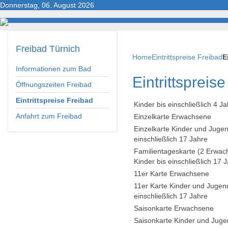
Donnerstag, 06. August 2026
Startseite
Die Bäder
Öffnungszeiten
Preise
Anfahr
Freibad
Türnich
Home
Eintrittspreise Freibad
E
Informationen zum Bad
Eintrittspreis
Öffnungszeiten Freibad
Eintrittspreise Freibad
Kinder bis einschließlich 4 J
Anfahrt zum Freibad
Einzelkarte Erwachsene
Einzelkarte Kinder und Jugen
einschließlich 17 Jahre
Familientageskarte
(2 Erwac
Kinder bis einschließlich 17 
11er Karte Erwachsene
11er Karte Kinder und Jugend
einschließlich 17 Jahre
Saisonkarte Erwachsene
Saisonkarte Kinder und Jugen