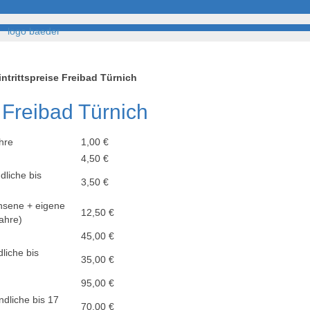
t
Fotogalerie
Stellenangebote
Kontakt
intrittspreise Freibad Türnich
e Freibad Türnich
ahre
1,00 €
4,50 €
dliche bis
3,50 €
hsene + eigene
12,50 €
Jahre)
45,00 €
liche bis
35,00 €
95,00 €
dliche bis 17
70,00 €