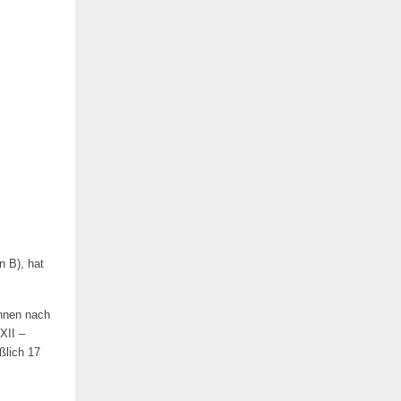
n B), hat
innen nach
XII –
ßlich 17