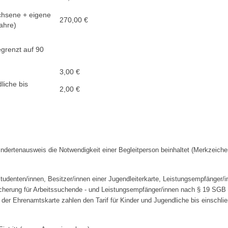
chsene + eigene
270,00 €
Jahre)
egrenzt auf 90
3,00 €
liche bis
2,00 €
dertenausweis die Notwendigkeit einer Begleitperson beinhaltet (Merkzeiche
tudenten/innen, Besitzer/innen einer Jugendleiterkarte, Leistungsempfänger/
icherung für Arbeitssuchende - und Leistungsempfänger/innen nach § 19 SGB 
n der Ehrenamtskarte zahlen den Tarif für Kinder und Jugendliche bis einschlie