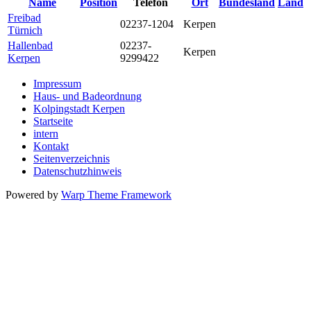
Name
Position
Telefon
Ort
Bundesland
Land
Freibad
02237-1204
Kerpen
Türnich
Hallenbad
02237-
Kerpen
Kerpen
9299422
Impressum
Haus- und Badeordnung
Kolpingstadt Kerpen
Startseite
intern
Kontakt
Seitenverzeichnis
Datenschutzhinweis
Powered by
Warp Theme Framework